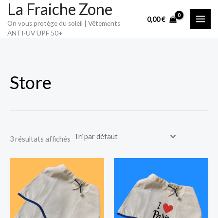
La Fraiche Zone
Aller
0,00
€
au
On vous protège du soleil | Vêtements
contenu
ANTI-UV UPF 50+
Store
3 résultats affichés